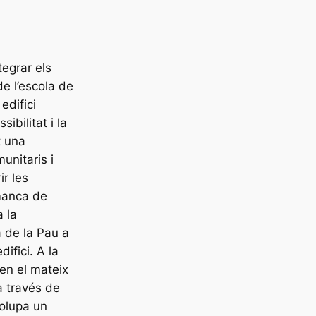
tegrar els
e l’escola de
edifici
bilitat i la
t una
unitaris i
ir les
 manca de
 la
a de la Pau a
difici. A la
 en el mateix
 a través de
volupa un