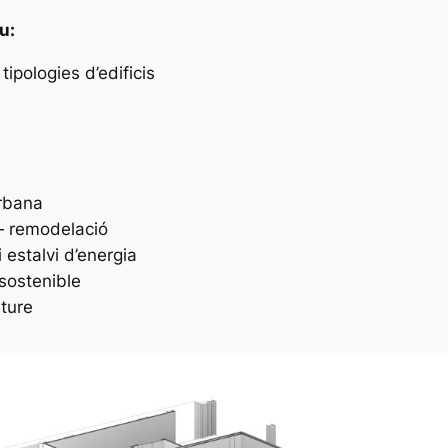
u:
tipologies d’edificis
urbana
— remodelació
i estalvi d’energia
 sostenible
lture