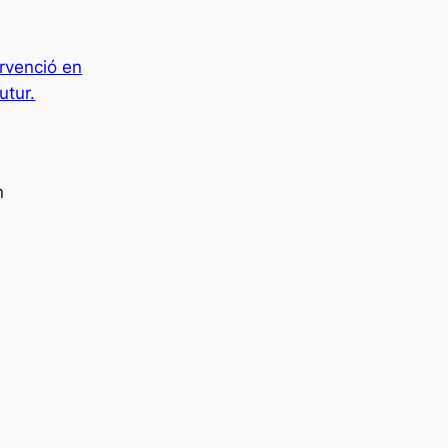
ervenció en
utur.
n