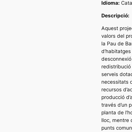
Idioma:
Cata
Descripció:
Aquest projec
valors del pr
la Pau de Bar
d’habitatges 
desconnexió e
redistribució
serveis dotac
necessitats 
recursos d’a
producció d’
través d’un p
planta de l’
lloc, mentre 
punts comuni