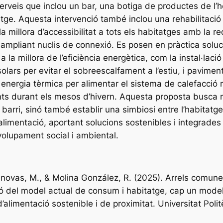
rveis que inclou un bar, una botiga de productes de l’ho
ge. Aquesta intervenció també inclou una rehabilitació 
la millora d’accessibilitat a tots els habitatges amb la re
i ampliant nuclis de connexió. Es posen en pràctica solu
a la millora de l’eficiència energètica, com la instal·laci
olars per evitar el sobreescalfament a l’estiu, i pavime
energia tèrmica per alimentar el sistema de calefacció 
nts durant els mesos d’hivern. Aquesta proposta busca
el barri, sinó també establir una simbiosi entre l’habitatge
’alimentació, aportant solucions sostenibles i integrades
volupament social i ambiental.
anovas, M., & Molina González, R. (2025). Arrels comune
ó del model actual de consum i habitatge, cap un model 
d’alimentació sostenible i de proximitat. Universitat Poli