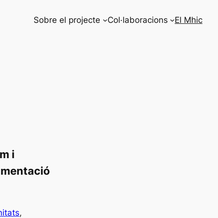
Sobre el projecte
Col·laboracions
El Mhic
m i
limentació
itats
, 