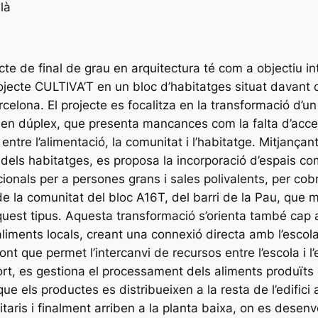
là
te de final de grau en arquitectura té com a objectiu in
ojecte CULTIVA’T en un bloc d’habitatges situat davant d
celona. El projecte es focalitza en la transformació d’un 
en dúplex, que presenta mancances com la falta d’accessi
ntre l’alimentació, la comunitat i l’habitatge. Mitjançan
 dels habitatges, es proposa la incorporació d’espais com
ionals per a persones grans i sales polivalents, per cobr
de la comunitat del bloc A16T, del barri de la Pau, que
quest tipus. Aquesta transformació s’orienta també cap a
aliments locals, creant una connexió directa amb l’escol
ont que permet l’intercanvi de recursos entre l’escola i l’e
hort, es gestiona el processament dels aliments produïts
que els productes es distribueixen a la resta de l’edifici
taris i finalment arriben a la planta baixa, on es desen