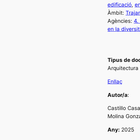
edificació
, 
e
Àmbit:
Traja
Agències:
4.
en la diversi
Tipus de do
Arquitectur
Enllaç
Autor/a
:
Castillo Cas
Molina Gonzá
Any:
2025