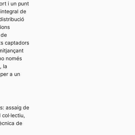
rt i un punt
integral de
distribució
cions
ó de
nts captadors
mitjançant
 no només
, la
 per a un
s: assaig de
col·lectiu,
tècnica de