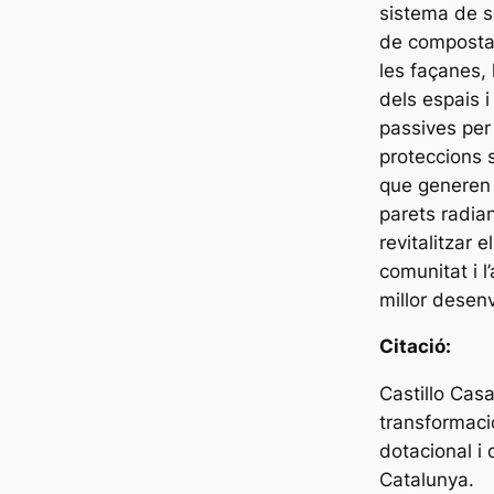
sistema de se
de compostat
les façanes, 
dels espais 
passives per 
proteccions s
que generen 
parets radia
revitalitzar 
comunitat i l
millor desen
Citació:
Castillo Cas
transformaci
dotacional i 
Catalunya.