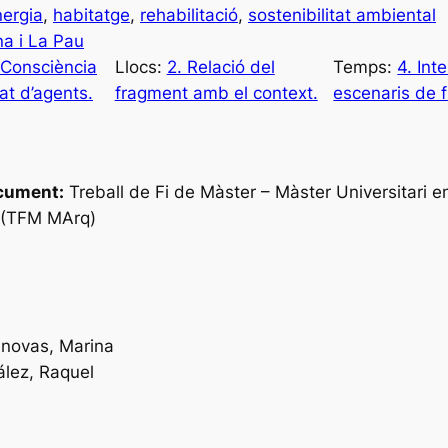
nergia
, 
habitatge
, 
rehabilitació
, 
sostenibilitat ambiental
na i La Pau
 Consciència
Llocs:
2. Relació del
Temps:
4. Int
tat d’agents.
fragment amb el context.
escenaris de f
cument:
Treball de Fi de Màster – Màster Universitari e
a (TFM MArq)
anovas, Marina
lez, Raquel