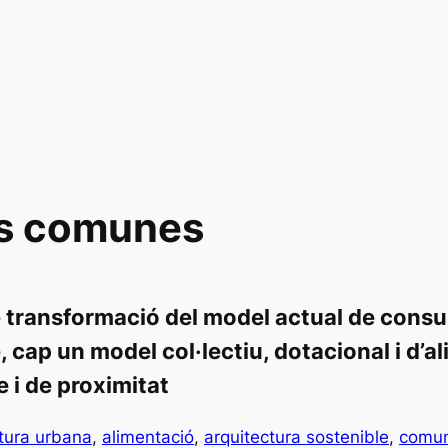
ls comunes
 transformació del model actual de consu
, cap un model col·lectiu, dotacional i d’a
e i de proximitat
ltura urbana
, 
alimentació
, 
arquitectura sostenible
, 
comun