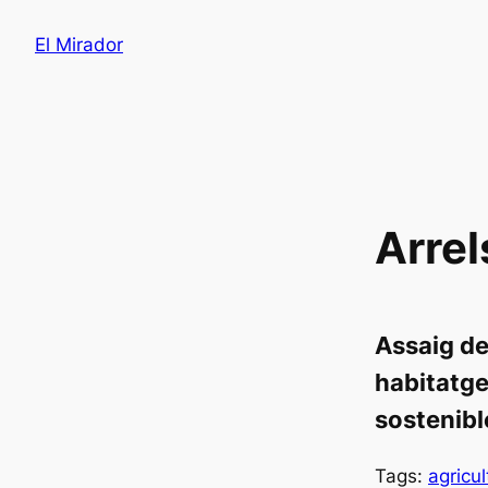
Saltar
El Mirador
al
contenido
Arre
Assaig de
habitatge
sostenibl
Tags:
agricu