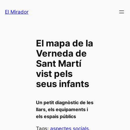
Saltar
El Mirador
al
contenido
El mapa de la
Verneda de
Sant Martí
vist pels
seus infants
Un petit diagnòstic de les
llars, els equipaments i
els espais públics
Tags:
aspectes socials
, 