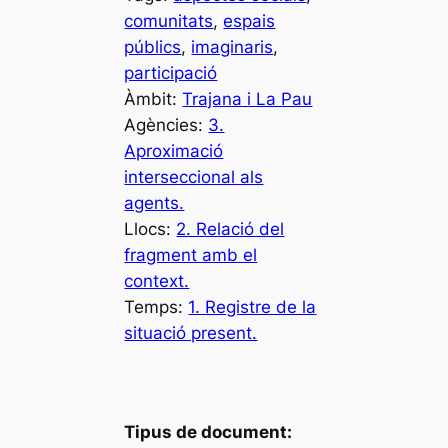
comunitats
, 
espais
públics
, 
imaginaris
, 
participació
Àmbit:
Trajana i La Pau
Agències:
3.
Aproximació
interseccional als
agents.
Llocs:
2. Relació del
fragment amb el
context.
Temps:
1. Registre de la
situació present.
Tipus de document: