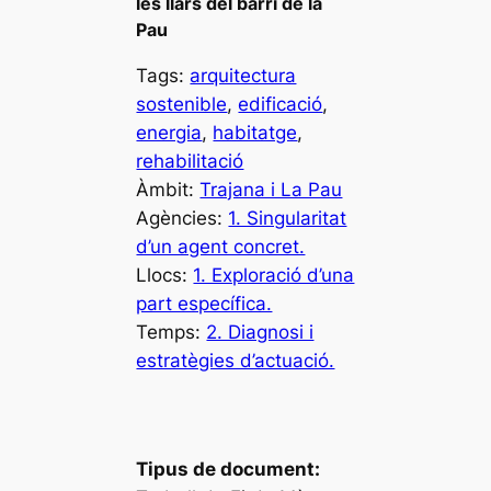
les llars del barri de la
Pau
Tags:
arquitectura
sostenible
, 
edificació
, 
energia
, 
habitatge
, 
rehabilitació
Àmbit:
Trajana i La Pau
Agències:
1. Singularitat
d’un agent concret.
Llocs:
1. Exploració d’una
part específica.
Temps:
2. Diagnosi i
estratègies d’actuació.
Tipus de document: