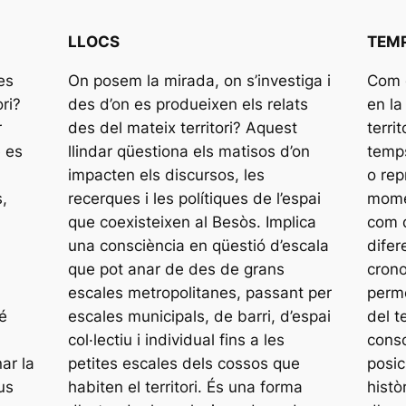
LLOCS
TEM
es
On posem la mirada, on s’investiga i
Com 
ri?
des d’on es produeixen els relats
en la
r
des del mateix territori? Aquest
terri
e es
llindar qüestiona els matisos d’on
temps
impacten els discursos, les
o rep
s,
recerques i les polítiques de l’espai
momen
que coexisteixen al Besòs. Implica
com 
una consciència en qüestió d’escala
difer
que pot anar de des de grans
crono
escales metropolitanes, passant per
perme
é
escales municipals, de barri, d’espai
del t
col·lectiu i individual fins a les
consc
ar la
petites escales dels cossos que
posic
us
habiten el territori. És una forma
histò