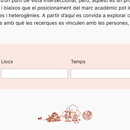
s d’un punt de vista interseccional, però, aquest és un p
 i biaixos que el posicionament del marc acadèmic pot im
 i heterogènies. A partir d’aquí es convida a explorar c
tats amb què les recerques es vinculen amb les persones, e
Llocs
Temps