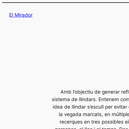
Saltar
al
El Mirador
contenido
Amb l’objectiu de generar ref
sistema de llindars. Entenem com
idea de llindar s’escull per evit
la vegada marcats, en múltiple
recerques en tres possibles e