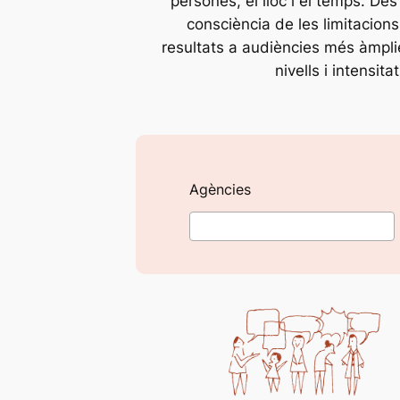
persones, el lloc i el temps. De
consciència de les limitacions
resultats a audiències més àmplies
nivells i intensi
Agències