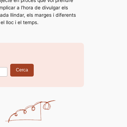
rojecte en procés que vol prendre
plicar a l’hora de divulgar els
ada llindar, els marges i diferents
l lloc i el temps.