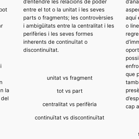
d’entendre les relacions de poder
d’ana
pot
entre el tot o la unitat i les seves
aspec
parts o fragments; les controvèrsies
aquí 
ar
i ambigüitats entre la centralitat i les
o lin
perifèries i les seves formes
regre
inherents de continuïtat o
d’imm
discontinuïtat.
oport
possi
i
enfro
que p
unitat vs fragment
n
també
n la
presè
tot vs part
 del
d’esp
centralitat vs perifèria
cap a
continuïtat vs discontinuïtat