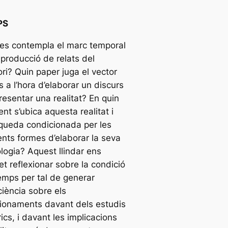
PS
es contempla el marc temporal
 producció de relats del
tori? Quin paper juga el vector
 a l’hora d’elaborar un discurs
resentar una realitat? En quin
t s’ubica aquesta realitat i
queda condicionada per les
ents formes d’elaborar la seva
logia? Aquest llindar ens
t reflexionar sobre la condició
emps per tal de generar
iència sobre els
ionaments davant dels estudis
rics, i davant les implicacions