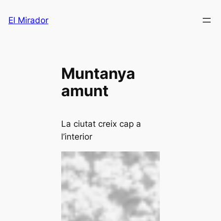
Saltar
El Mirador
al
contenido
Muntanya
amunt
La ciutat creix cap a
l’interior