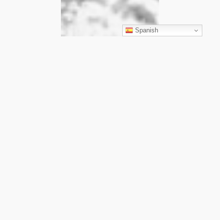
Spanish
El Carmel s’aixecava
sobre els seus carrers