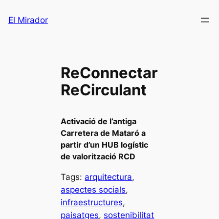
Saltar
El Mirador
al
contenido
ReConnectar
ReCirculant
Activació de l’antiga
Carretera de Mataró a
partir d’un HUB logístic
de valorització RCD
Tags:
arquitectura
, 
aspectes socials
, 
infraestructures
, 
paisatges
, 
sostenibilitat