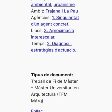
ambiental
, 
urbanisme
Àmbit:
Trajana i La Pau
Agències:
1. Singularitat
d’un agent concret.
Llocs:
3. Aproximació
interescalar.
Temps:
2. Diagnosi i
estratègies d’actuació.
Tipus de document:
Treball de Fi de Màster
– Màster Universitari en
Arquitectura (TFM
MArq)
Enllaç