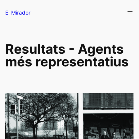
Saltar
El Mirador
al
contenido
Resultats - Agents
més representatius